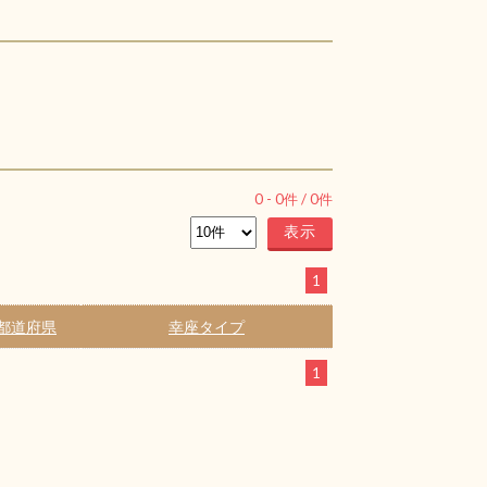
0
-
0
件 /
0
件
1
都道府県
幸座タイプ
1