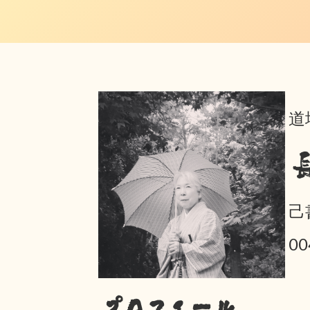
道
己
0
プロフィール