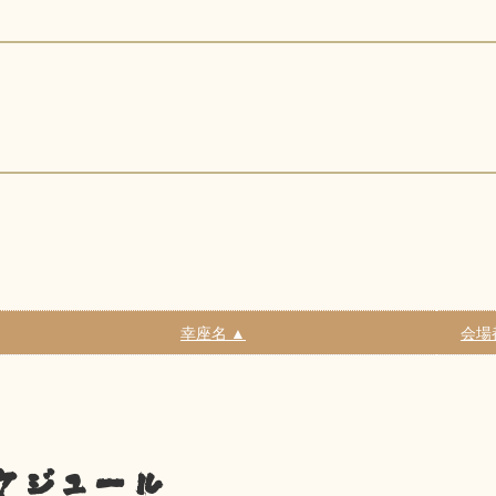
幸座名 ▲
会場
ケジュール