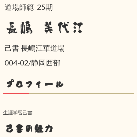
道場師範 25期
長嶋 美代江
己書 長嶋江華道場
004-02/静岡西部
プロフィール
生涯学習己書
己書の魅力