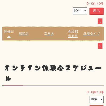
0
-
0
件 /
0
件
1
開催日
会場都
師範名
幸座名
幸座タイプ
▲
道府県
1
オンライン体験会スケジュー
ル
0
-
0
件 /
0
件