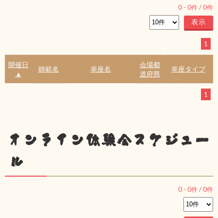
0
-
0
件 /
0
件
1
開催日
会場都
師範名
幸座名
幸座タイプ
▲
道府県
1
オンライン体験会スケジュー
ル
0
-
0
件 /
0
件