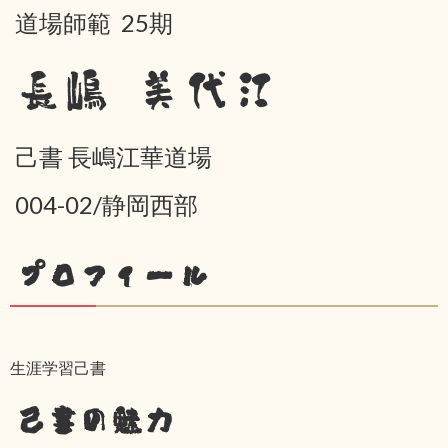
道場師範 25期
長嶋 美代江
己書 長嶋江華道場
004-02/静岡西部
プロフィール
生涯学習己書
己書の魅力