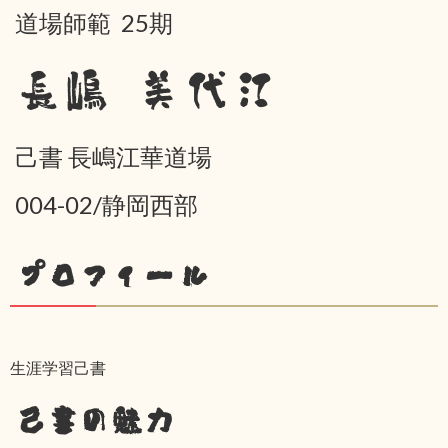
道場師範 25期
長嶋 美代江
己書 長嶋江華道場
004-02/静岡西部
プロフィール
生涯学習己書
己書の魅力