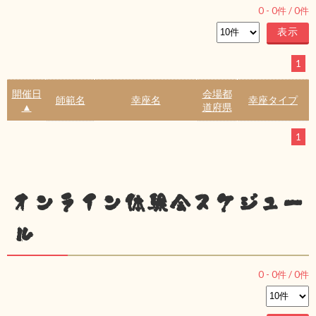
0
-
0
件 /
0
件
1
開催日
会場都
師範名
幸座名
幸座タイプ
▲
道府県
1
オンライン体験会スケジュー
ル
0
-
0
件 /
0
件