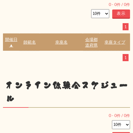
0
-
0
件 /
0
件
1
開催日
会場都
師範名
幸座名
幸座タイプ
▲
道府県
1
オンライン体験会スケジュー
ル
0
-
0
件 /
0
件