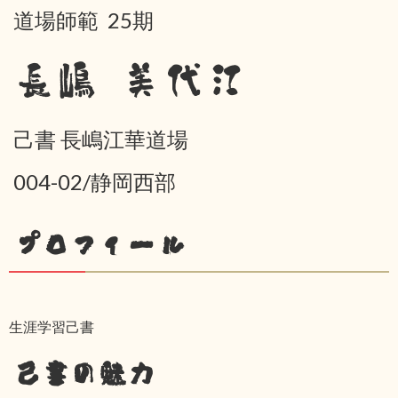
道場師範 25期
長嶋 美代江
己書 長嶋江華道場
004-02/静岡西部
プロフィール
生涯学習己書
己書の魅力