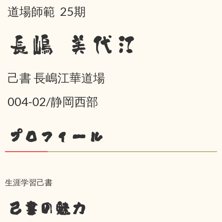
道場師範 25期
長嶋 美代江
己書 長嶋江華道場
004-02/静岡西部
プロフィール
生涯学習己書
己書の魅力