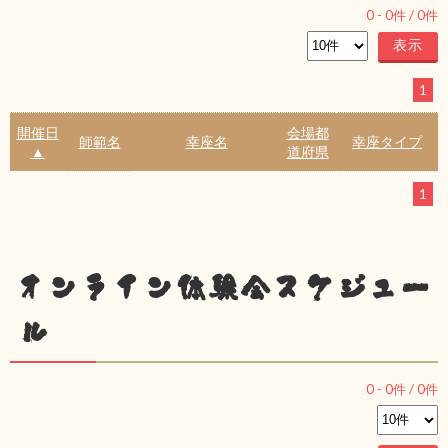
0
-
0
件 /
0
件
1
開催日
会場都
師範名
幸座名
幸座タイプ
▲
道府県
1
オンライン体験会スケジュー
ル
0
-
0
件 /
0
件