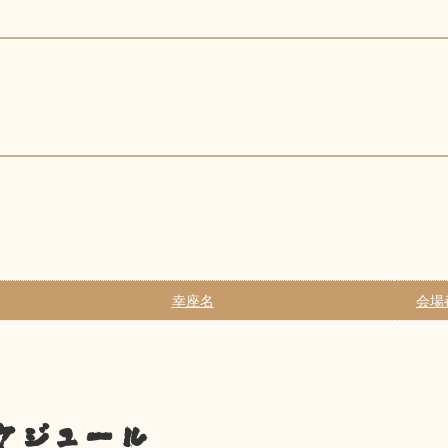
幸座名
会場
ケジュール