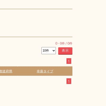
0
-
0
件 /
0
件
1
都道府県
幸座タイプ
1