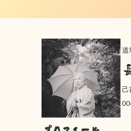
道
己
0
プロフィール