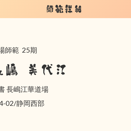
師範詳細
場師範 25期
長嶋 美代江
書 長嶋江華道場
04-02/静岡西部