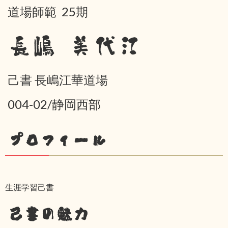
道場師範 25期
長嶋 美代江
己書 長嶋江華道場
004-02/静岡西部
プロフィール
生涯学習己書
己書の魅力