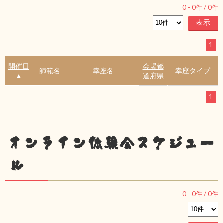
0
-
0
件 /
0
件
1
開催日
会場都
師範名
幸座名
幸座タイプ
▲
道府県
1
オンライン体験会スケジュー
ル
0
-
0
件 /
0
件