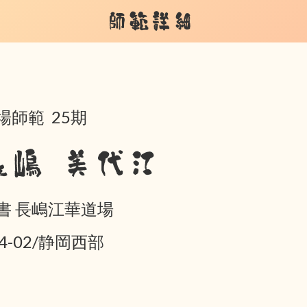
師範詳細
場師範 25期
長嶋 美代江
書 長嶋江華道場
04-02/静岡西部