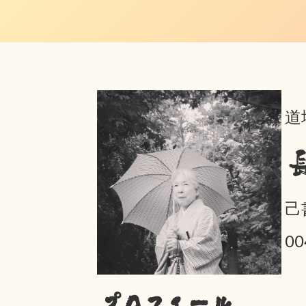
道
己
0
プロフィール