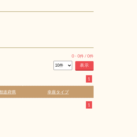
0
-
0
件 /
0
件
1
都道府県
幸座タイプ
1