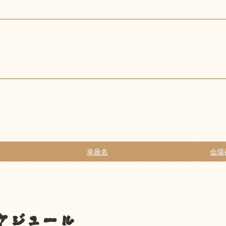
幸座名
会場
ケジュール