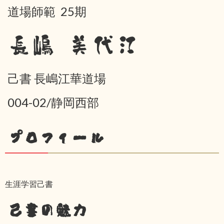
道場師範 25期
長嶋 美代江
己書 長嶋江華道場
004-02/静岡西部
プロフィール
生涯学習己書
己書の魅力