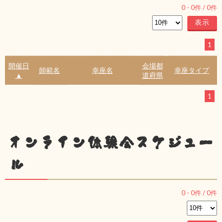
0
-
0
件 /
0
件
1
開催日
会場都
師範名
幸座名
幸座タイプ
▲
道府県
1
オンライン体験会スケジュー
ル
0
-
0
件 /
0
件