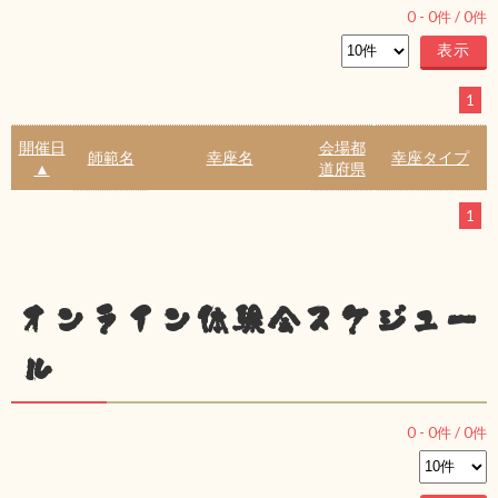
0
-
0
件 /
0
件
1
開催日
会場都
師範名
幸座名
幸座タイプ
▲
道府県
1
オンライン体験会スケジュー
ル
0
-
0
件 /
0
件