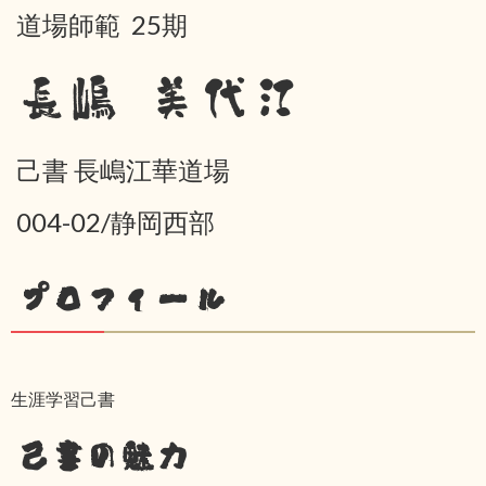
道場師範 25期
長嶋 美代江
己書 長嶋江華道場
004-02/静岡西部
プロフィール
生涯学習己書
己書の魅力