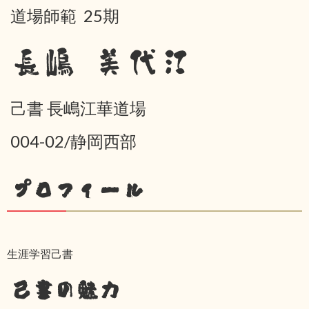
道場師範 25期
長嶋 美代江
己書 長嶋江華道場
004-02/静岡西部
プロフィール
生涯学習己書
己書の魅力