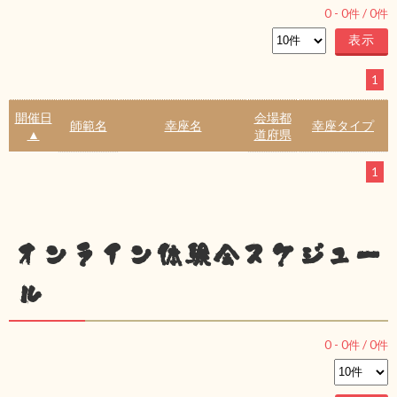
0
-
0
件 /
0
件
1
開催日
会場都
師範名
幸座名
幸座タイプ
▲
道府県
1
オンライン体験会スケジュー
ル
0
-
0
件 /
0
件