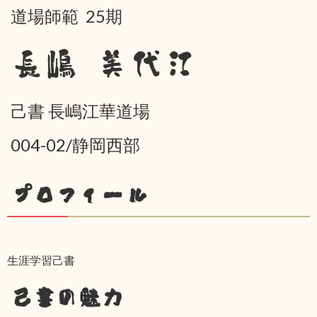
道場師範 25期
長嶋 美代江
己書 長嶋江華道場
004-02/静岡西部
プロフィール
生涯学習己書
己書の魅力