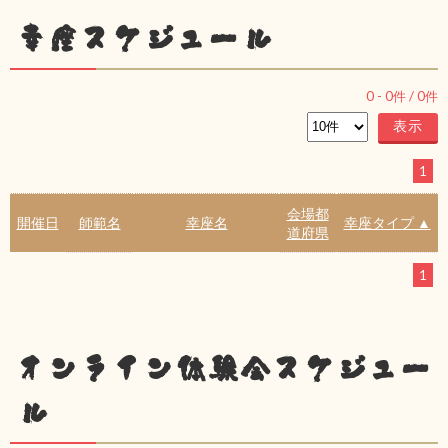
幸座スケジュール
0
-
0
件 /
0
件
1
会場都
開催日
師範名
幸座名
幸座タイプ ▲
道府県
1
オンライン体験会スケジュー
ル