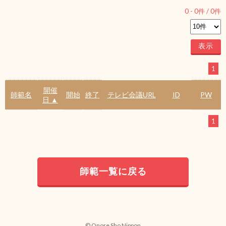
0
-
0
件 /
0
件
1
開催
師範名
開始
終了
テレビ会議URL
ID
PW
日 ▲
1
師範一覧に戻る
© Onore Sho Nippon