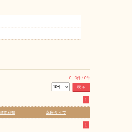
0
-
0
件 /
0
件
1
都道府県
幸座タイプ
1