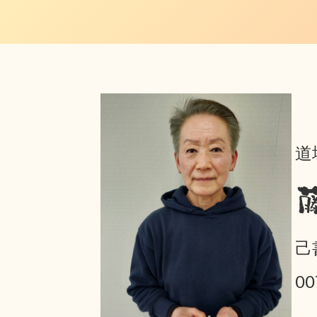
道
己
00