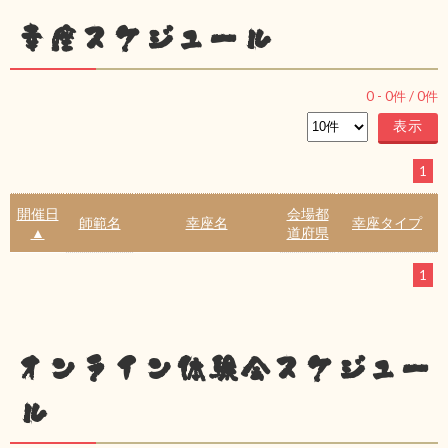
幸座スケジュール
0
-
0
件 /
0
件
1
開催日
会場都
師範名
幸座名
幸座タイプ
▲
道府県
1
オンライン体験会スケジュー
ル