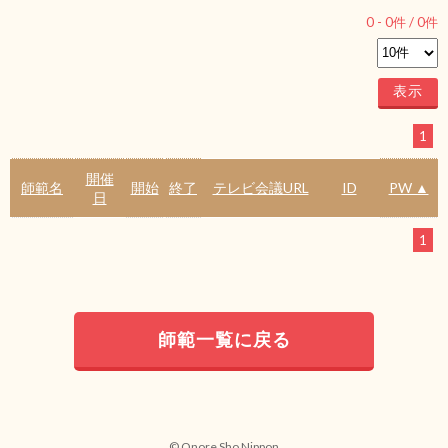
0
-
0
件 /
0
件
1
開催
師範名
開始
終了
テレビ会議URL
ID
PW ▲
日
1
師範一覧に戻る
© Onore Sho Nippon