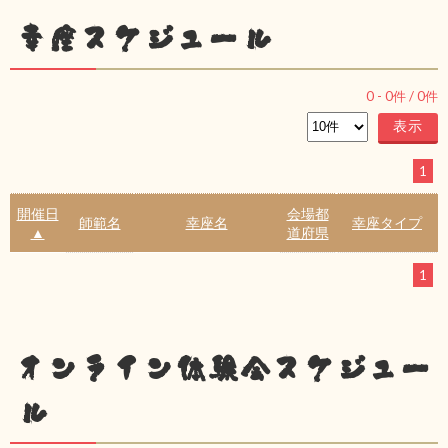
幸座スケジュール
0
-
0
件 /
0
件
1
開催日
会場都
師範名
幸座名
幸座タイプ
▲
道府県
1
オンライン体験会スケジュー
ル