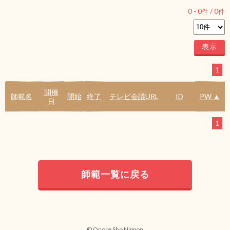
0
-
0
件 /
0
件
1
開催
師範名
開始
終了
テレビ会議URL
ID
PW ▲
日
1
師範一覧に戻る
© Onore Sho Nippon