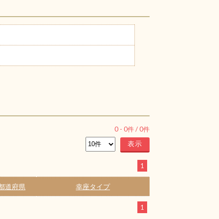
0
-
0
件 /
0
件
1
都道府県
幸座タイプ
1