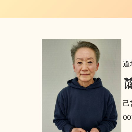
道
己
00