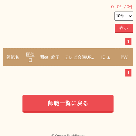
0
-
0
件 /
0
件
1
開催
師範名
開始
終了
テレビ会議URL
ID ▲
PW
日
1
師範一覧に戻る
© Onore Sho Nippon