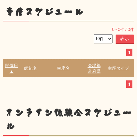
幸座スケジュール
0
-
0
件 /
0
件
1
開催日
会場都
師範名
幸座名
幸座タイプ
▲
道府県
1
オンライン体験会スケジュー
ル