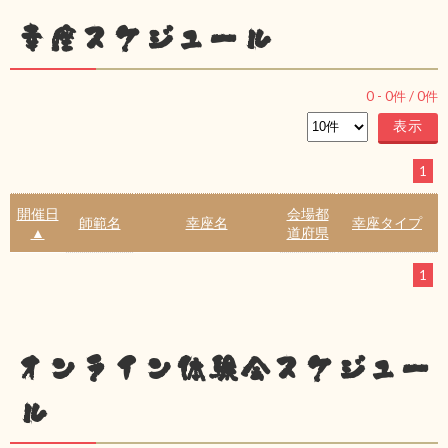
幸座スケジュール
0
-
0
件 /
0
件
1
開催日
会場都
師範名
幸座名
幸座タイプ
▲
道府県
1
オンライン体験会スケジュー
ル