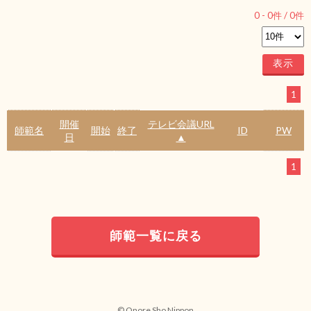
0
-
0
件 /
0
件
1
開催
テレビ会議URL
師範名
開始
終了
ID
PW
日
▲
1
師範一覧に戻る
© Onore Sho Nippon