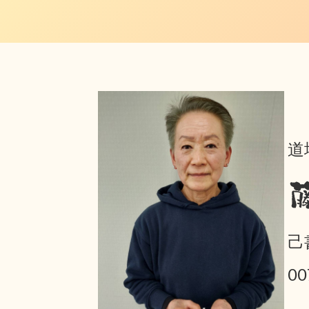
道
己
00