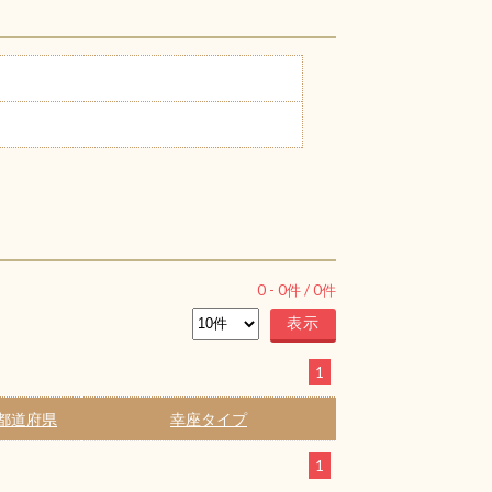
0
-
0
件 /
0
件
1
都道府県
幸座タイプ
1