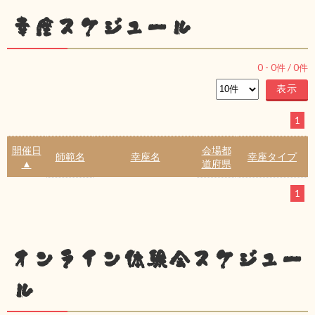
幸座スケジュール
0
-
0
件 /
0
件
1
開催日
会場都
師範名
幸座名
幸座タイプ
▲
道府県
1
オンライン体験会スケジュー
ル