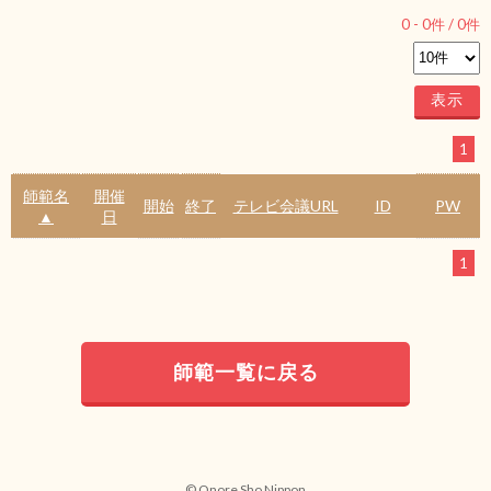
0
-
0
件 /
0
件
1
師範名
開催
開始
終了
テレビ会議URL
ID
PW
▲
日
1
師範一覧に戻る
© Onore Sho Nippon