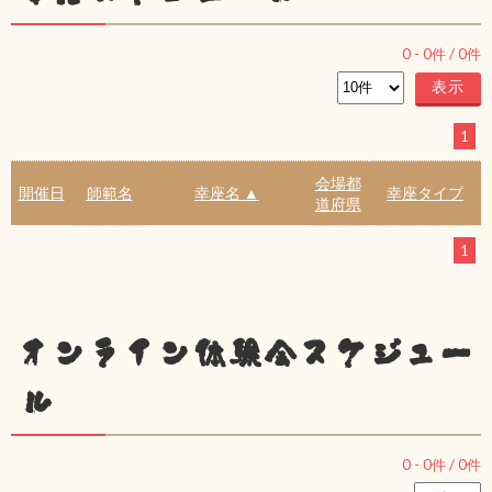
0
-
0
件 /
0
件
1
会場都
開催日
師範名
幸座名 ▲
幸座タイプ
道府県
1
オンライン体験会スケジュー
ル
0
-
0
件 /
0
件