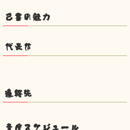
己書の魅力
代表作
連絡先
幸座スケジュール