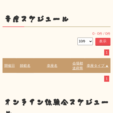
幸座スケジュール
0
-
0
件 /
0
件
1
会場都
開催日
師範名
幸座名
幸座タイプ ▲
道府県
1
オンライン体験会スケジュー