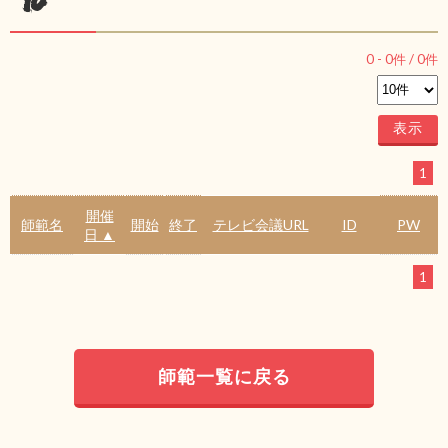
ル
0
-
0
件 /
0
件
1
開催
師範名
開始
終了
テレビ会議URL
ID
PW
日 ▲
1
師範一覧に戻る