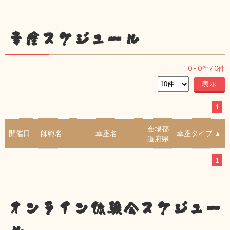
幸座スケジュール
0
-
0
件 /
0
件
1
会場都
開催日
師範名
幸座名
幸座タイプ ▲
道府県
1
オンライン体験会スケジュー