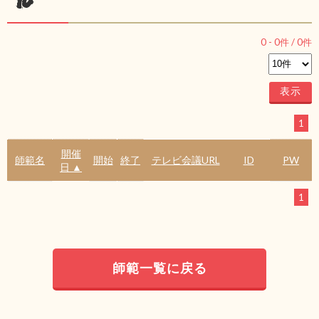
ル
0
-
0
件 /
0
件
1
開催
師範名
開始
終了
テレビ会議URL
ID
PW
日 ▲
1
師範一覧に戻る