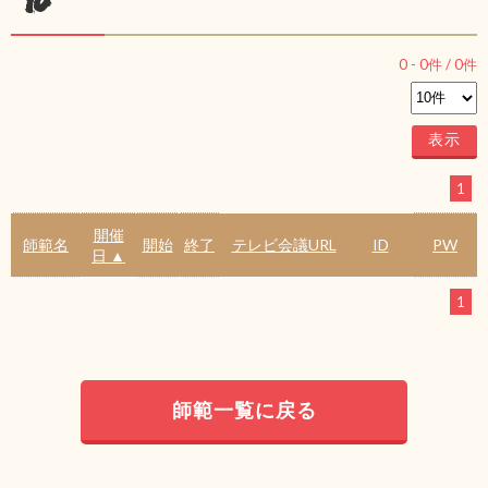
ル
0
-
0
件 /
0
件
1
開催
師範名
開始
終了
テレビ会議URL
ID
PW
日 ▲
1
師範一覧に戻る