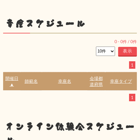
幸座スケジュール
0
-
0
件 /
0
件
1
開催日
会場都
師範名
幸座名
幸座タイプ
▲
道府県
1
オンライン体験会スケジュー