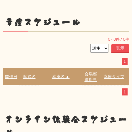
幸座スケジュール
0
-
0
件 /
0
件
1
会場都
開催日
師範名
幸座名 ▲
幸座タイプ
道府県
1
オンライン体験会スケジュー