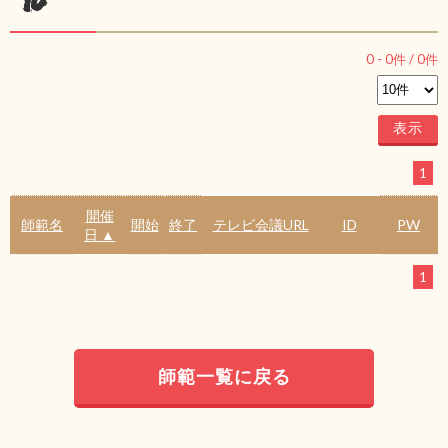
ル
0
-
0
件 /
0
件
1
開催
師範名
開始
終了
テレビ会議URL
ID
PW
日 ▲
1
師範一覧に戻る