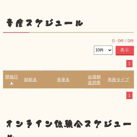
幸座スケジュール
0
-
0
件 /
0
件
1
開催日
会場都
師範名
幸座名
幸座タイプ
▲
道府県
1
オンライン体験会スケジュー