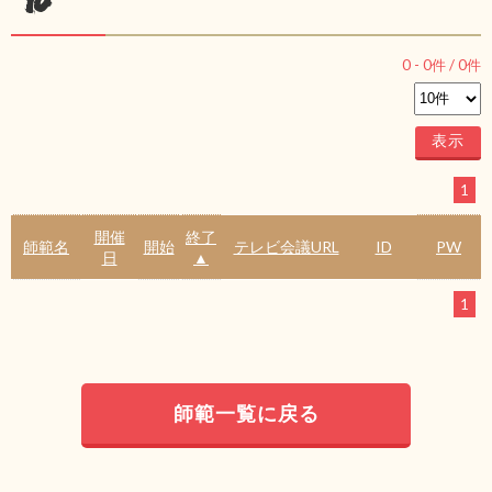
ル
0
-
0
件 /
0
件
1
開催
終了
師範名
開始
テレビ会議URL
ID
PW
日
▲
1
師範一覧に戻る