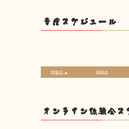
幸座スケジュール
開催日 ▲
師範名
オンライン体験会ス