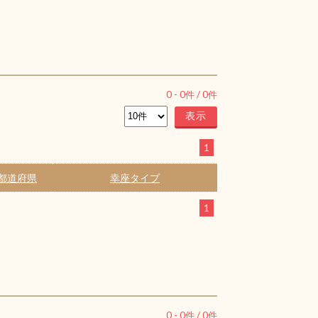
0
-
0
件 /
0
件
1
都道府県
幸座タイプ
1
0
-
0
件 /
0
件