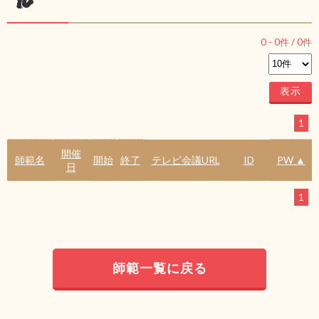
ル
0
-
0
件 /
0
件
1
開催
師範名
開始
終了
テレビ会議URL
ID
PW ▲
日
1
師範一覧に戻る