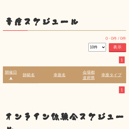
幸座スケジュール
0
-
0
件 /
0
件
1
開催日
会場都
師範名
幸座名
幸座タイプ
▲
道府県
1
オンライン体験会スケジュー