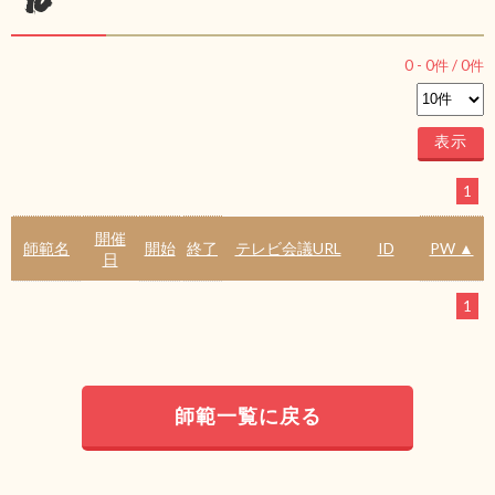
ル
0
-
0
件 /
0
件
1
開催
師範名
開始
終了
テレビ会議URL
ID
PW ▲
日
1
師範一覧に戻る