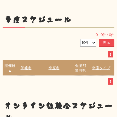
幸座スケジュール
0
-
0
件 /
0
件
1
開催日
会場都
師範名
幸座名
幸座タイプ
▲
道府県
1
オンライン体験会スケジュー