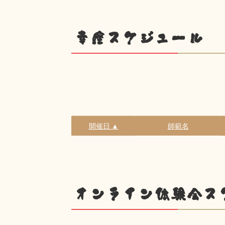
幸座スケジュール
開催日 ▲
師範名
オンライン体験会ス