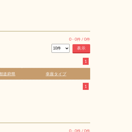
0
-
0
件 /
0
件
1
都道府県
幸座タイプ
1
0
-
0
件 /
0
件