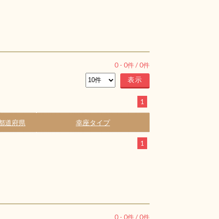
0
-
0
件 /
0
件
1
都道府県
幸座タイプ
1
0
-
0
件 /
0
件