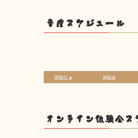
幸座スケジュール
開催日 ▲
師範名
オンライン体験会ス