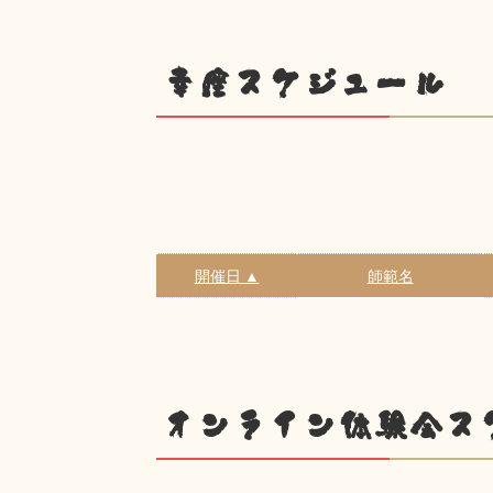
幸座スケジュール
開催日 ▲
師範名
オンライン体験会ス