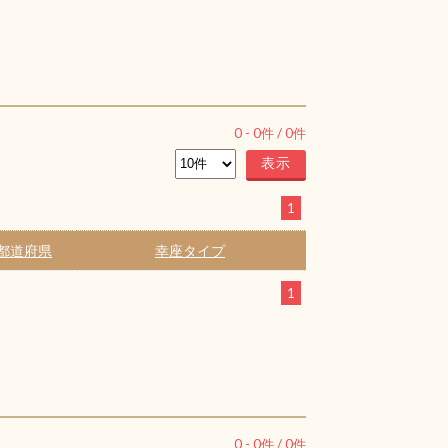
0
-
0
件 /
0
件
1
都道府県
幸座タイプ
1
0
-
0
件 /
0
件