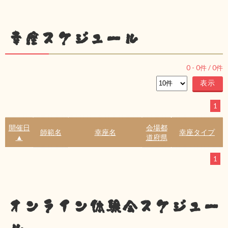
幸座スケジュール
0
-
0
件 /
0
件
1
開催日
会場都
師範名
幸座名
幸座タイプ
▲
道府県
1
オンライン体験会スケジュー