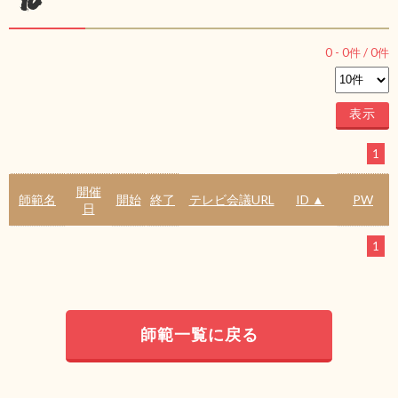
ル
0
-
0
件 /
0
件
1
開催
師範名
開始
終了
テレビ会議URL
ID ▲
PW
日
1
師範一覧に戻る