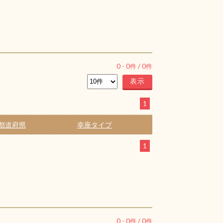
0
-
0
件 /
0
件
1
都道府県
幸座タイプ
1
0
-
0
件 /
0
件