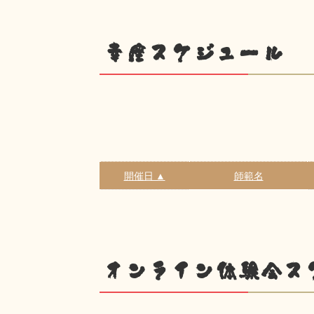
幸座スケジュール
開催日 ▲
師範名
オンライン体験会ス