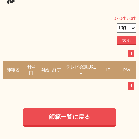
ル
0
-
0
件 /
0
件
1
開催
テレビ会議URL
師範名
開始
終了
ID
PW
日
▲
1
師範一覧に戻る