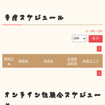
幸座スケジュール
0
-
0
件 /
0
件
1
開催日
会場都
師範名
幸座名
幸座タイプ
▲
道府県
1
オンライン体験会スケジュー