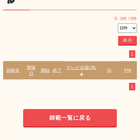
ル
0
-
0
件 /
0
件
1
開催
テレビ会議URL
師範名
開始
終了
ID
PW
日
▲
1
師範一覧に戻る