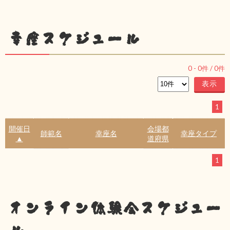
幸座スケジュール
0
-
0
件 /
0
件
1
開催日
会場都
師範名
幸座名
幸座タイプ
▲
道府県
1
オンライン体験会スケジュー