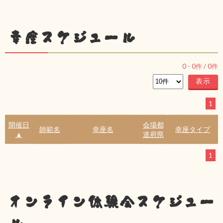
幸座スケジュール
0
-
0
件 /
0
件
1
開催日
会場都
師範名
幸座名
幸座タイプ
▲
道府県
1
オンライン体験会スケジュー