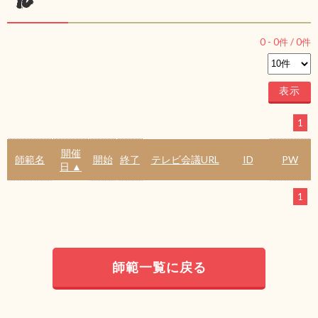
ル
0
-
0
件 /
0
件
1
開催
師範名
開始
終了
テレビ会議URL
ID
PW
日 ▲
1
師範一覧に戻る