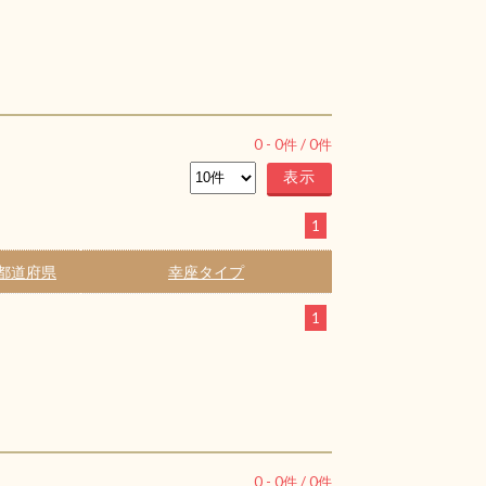
0
-
0
件 /
0
件
1
都道府県
幸座タイプ
1
0
-
0
件 /
0
件