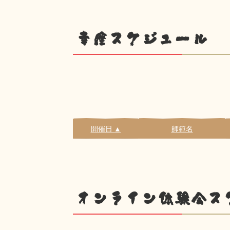
幸座スケジュール
開催日 ▲
師範名
オンライン体験会ス