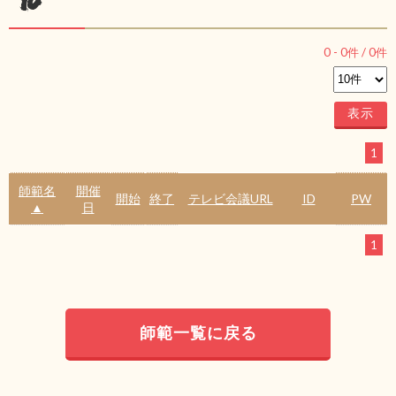
ル
0
-
0
件 /
0
件
1
師範名
開催
開始
終了
テレビ会議URL
ID
PW
▲
日
1
師範一覧に戻る