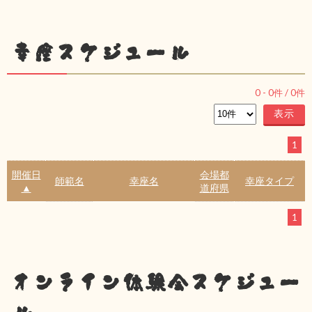
幸座スケジュール
0
-
0
件 /
0
件
1
開催日
会場都
師範名
幸座名
幸座タイプ
▲
道府県
1
オンライン体験会スケジュー