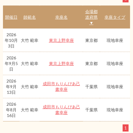
会場都
開催日
師範名
幸座名
道府県
幸座タイプ
▼
2026
年10月
大竹 範幸
東京上野幸座
東京都
現地幸座
3日
2026
年9月5
大竹 範幸
東京上野幸座
東京都
現地幸座
日
2026
成田市もりんぴあ己
年9月
大竹 範幸
千葉県
現地幸座
書幸座
13日
2026
成田市もりんぴあ己
年8月
大竹 範幸
千葉県
現地幸座
書幸座
16日
1