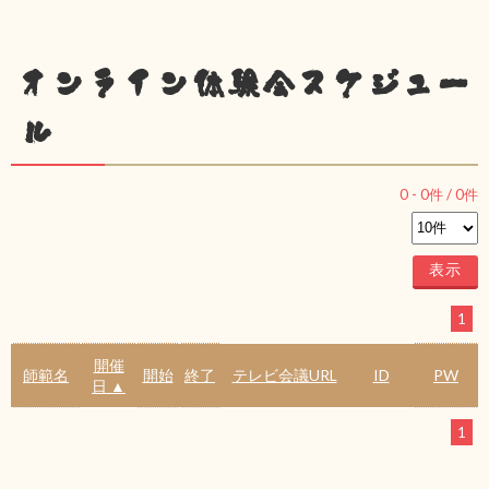
オンライン体験会スケジュー
ル
0
-
0
件 /
0
件
1
開催
師範名
開始
終了
テレビ会議URL
ID
PW
日 ▲
1