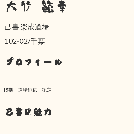
大竹 範幸
己書 楽成道場
102-02/千葉
プロフィール
15期 道場師範 認定
己書の魅力