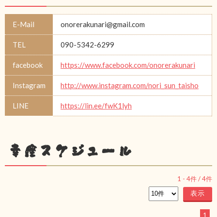
E-Mail
onorerakunari@gmail.com
TEL
090-5342-6299
facebook
https://www.facebook.com/onorerakunari
Instagram
http://www.instagram.com/nori_sun_taisho
LINE
https://lin.ee/fwK1lyh
幸座スケジュール
1
-
4
件 /
4
件
1