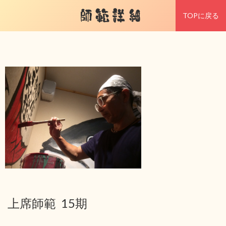
師範詳細
TOPに戻る
上席師範 15期