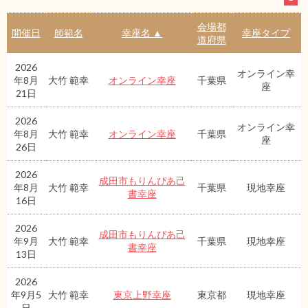
会場都
開催日
師範名
幸座名 ▲
幸座タイプ
道府県
2026
オンライン幸
年8月
大竹 範幸
オンライン幸座
千葉県
座
21日
2026
オンライン幸
年8月
大竹 範幸
オンライン幸座
千葉県
座
26日
2026
成田市もりんぴあ己
年8月
大竹 範幸
千葉県
現地幸座
書幸座
16日
2026
成田市もりんぴあ己
年9月
大竹 範幸
千葉県
現地幸座
書幸座
13日
2026
年9月5
大竹 範幸
東京上野幸座
東京都
現地幸座
日