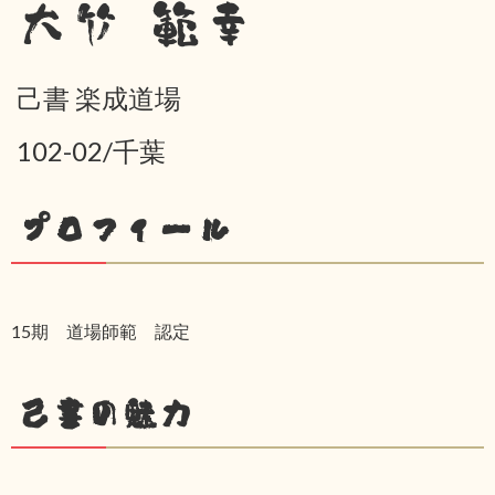
大竹 範幸
己書 楽成道場
102-02/千葉
プロフィール
15期 道場師範 認定
己書の魅力