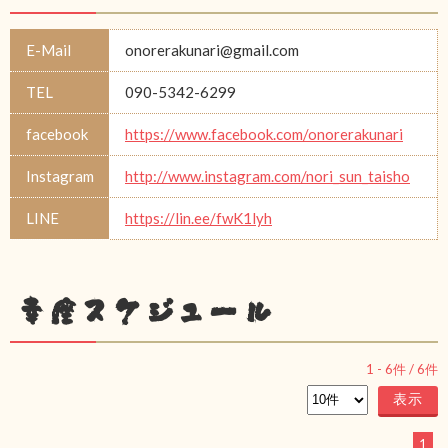
E-Mail
onorerakunari@gmail.com
TEL
090-5342-6299
facebook
https://www.facebook.com/onorerakunari
Instagram
http://www.instagram.com/nori_sun_taisho
LINE
https://lin.ee/fwK1lyh
幸座スケジュール
1
-
6
件 /
6
件
1