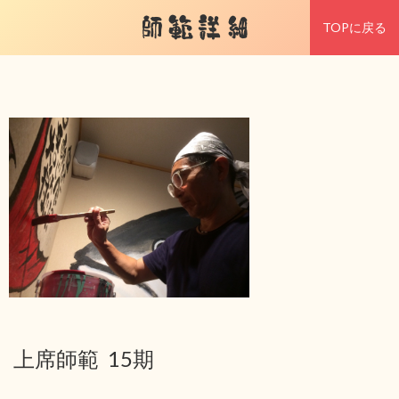
師範詳細
TOPに戻る
上席師範 15期