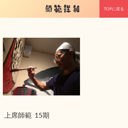
師範詳細
TOPに戻る
上席師範 15期