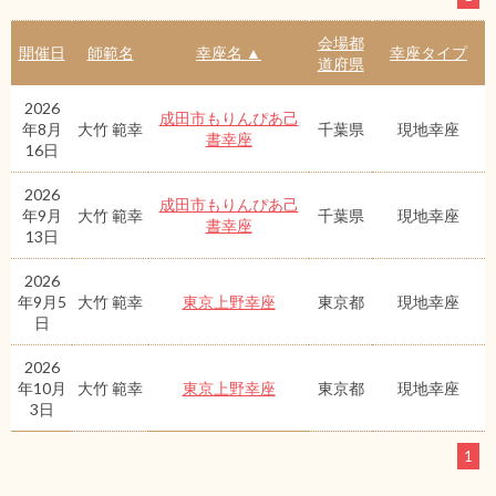
会場都
開催日
師範名
幸座名 ▲
幸座タイプ
道府県
2026
成田市もりんぴあ己
年8月
大竹 範幸
千葉県
現地幸座
書幸座
16日
2026
成田市もりんぴあ己
年9月
大竹 範幸
千葉県
現地幸座
書幸座
13日
2026
年9月5
大竹 範幸
東京上野幸座
東京都
現地幸座
日
2026
年10月
大竹 範幸
東京上野幸座
東京都
現地幸座
3日
1