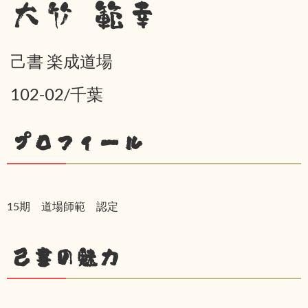
大竹 範幸
己書 楽成道場
102-02/千葉
プロフィール
15期 道場師範 認定
己書の魅力