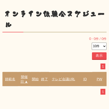
オンライン体験会スケジュー
ル
0
-
0
件 /
0
件
1
開催
師範名
開始
終了
テレビ会議URL
ID
PW
日 ▲
1