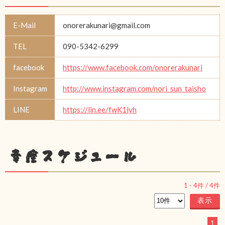
E-Mail
onorerakunari@gmail.com
TEL
090-5342-6299
facebook
https://www.facebook.com/onorerakunari
Instagram
http://www.instagram.com/nori_sun_taisho
LINE
https://lin.ee/fwK1lyh
幸座スケジュール
1
-
4
件 /
4
件
1