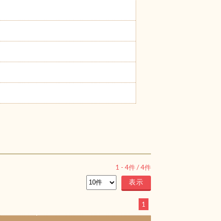
1
-
4
件 /
4
件
1