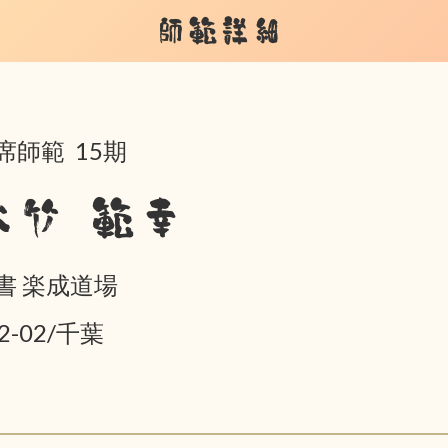
師範詳細
席師範 15期
大竹 範幸
書 楽成道場
2-02/千葉