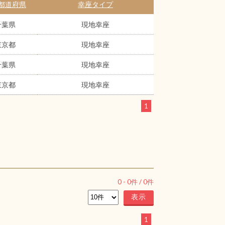
都道府県
幸座タイプ
千葉県
現地幸座
東京都
現地幸座
千葉県
現地幸座
東京都
現地幸座
1
0
-
0
件 /
0
件
1