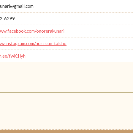
unari@gmail.com
2-6299
www.facebook.com/onorerakunari
ww.instagram.com/nori_sun_taisho
in.ee/fwK1lyh