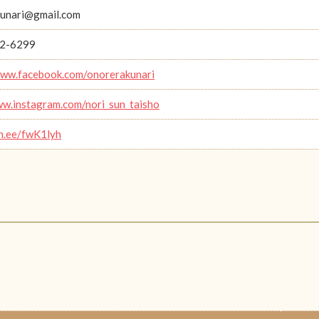
unari@gmail.com
2-6299
www.facebook.com/onorerakunari
ww.instagram.com/nori_sun_taisho
in.ee/fwK1lyh