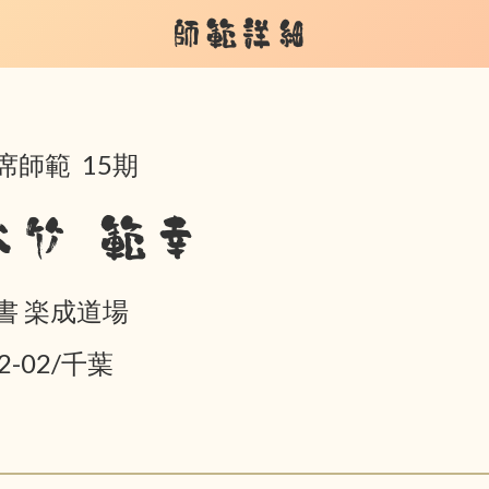
師範詳細
席師範 15期
大竹 範幸
書 楽成道場
2-02/千葉