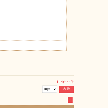
1
-
4
件 /
4
件
1