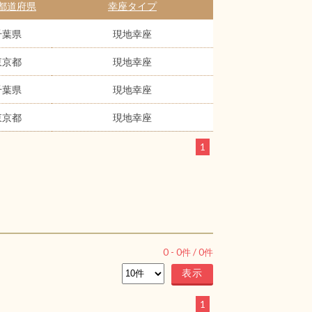
都道府県
幸座タイプ
千葉県
現地幸座
東京都
現地幸座
千葉県
現地幸座
東京都
現地幸座
1
0
-
0
件 /
0
件
1