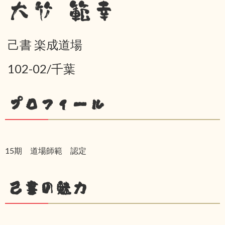
大竹 範幸
己書 楽成道場
102-02/千葉
プロフィール
15期 道場師範 認定
己書の魅力