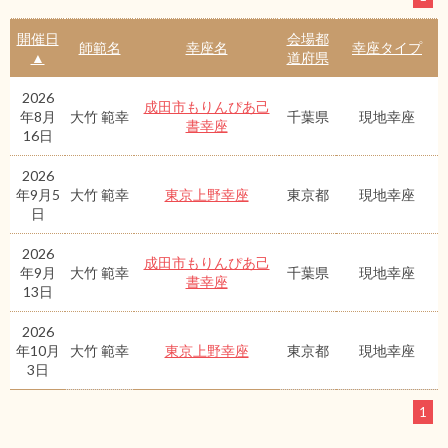
開催日
会場都
師範名
幸座名
幸座タイプ
▲
道府県
2026
成田市もりんぴあ己
年8月
大竹 範幸
千葉県
現地幸座
書幸座
16日
2026
年9月5
大竹 範幸
東京上野幸座
東京都
現地幸座
日
2026
成田市もりんぴあ己
年9月
大竹 範幸
千葉県
現地幸座
書幸座
13日
2026
年10月
大竹 範幸
東京上野幸座
東京都
現地幸座
3日
1