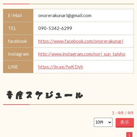
E-Mail
onorerakunari@gmail.com
TEL
090-5342-6299
facebook
https://www.facebook.com/onorerakunari
Instagram
http://www.instagram.com/nori_sun_taisho
LINE
https://lin.ee/fwK1lyh
幸座スケジュール
1
-
4
件 /
4
件
1