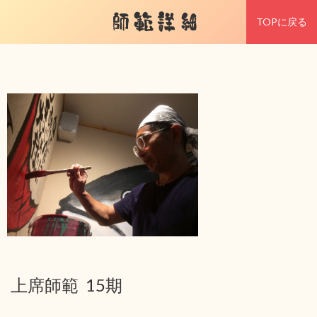
師範詳細
TOPに戻る
上席師範 15期