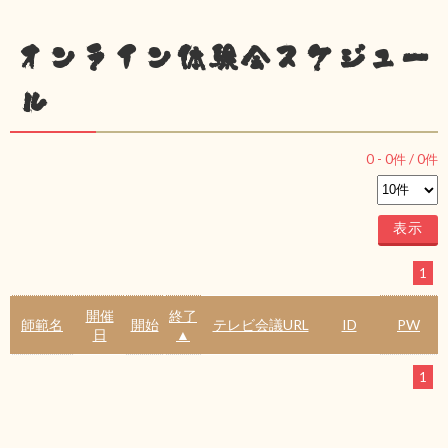
オンライン体験会スケジュー
ル
0
-
0
件 /
0
件
1
開催
終了
師範名
開始
テレビ会議URL
ID
PW
日
▲
1