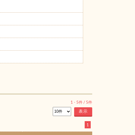
1
-
5
件 /
5
件
1