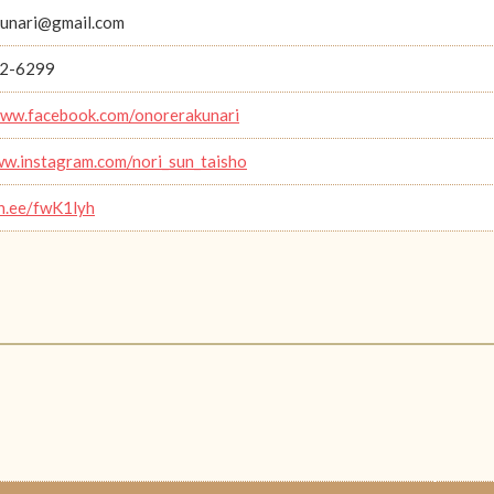
unari@gmail.com
2-6299
www.facebook.com/onorerakunari
ww.instagram.com/nori_sun_taisho
in.ee/fwK1lyh