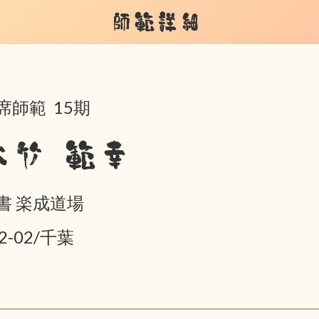
師範詳細
席師範 15期
大竹 範幸
書 楽成道場
2-02/千葉