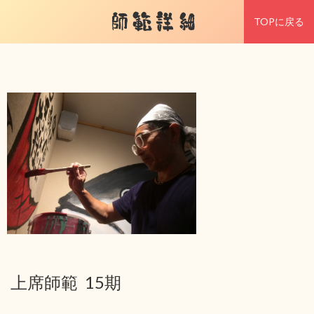
師範詳細
TOPに戻る
上席師範 15期