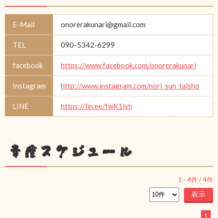
E-Mail
onorerakunari@gmail.com
TEL
090-5342-6299
facebook
https://www.facebook.com/onorerakunari
Instagram
http://www.instagram.com/nori_sun_taisho
LINE
https://lin.ee/fwK1lyh
幸座スケジュール
1
-
4
件 /
4
件
1