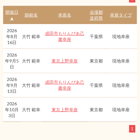
開催日
会場都
師範名
幸座名
幸座タイプ
▲
道府県
2026
成田市もりんぴあ己
年8月
大竹 範幸
千葉県
現地幸座
書幸座
16日
2026
年9月5
大竹 範幸
東京上野幸座
東京都
現地幸座
日
2026
成田市もりんぴあ己
年9月
大竹 範幸
千葉県
現地幸座
書幸座
13日
2026
年10月
大竹 範幸
東京上野幸座
東京都
現地幸座
3日
1