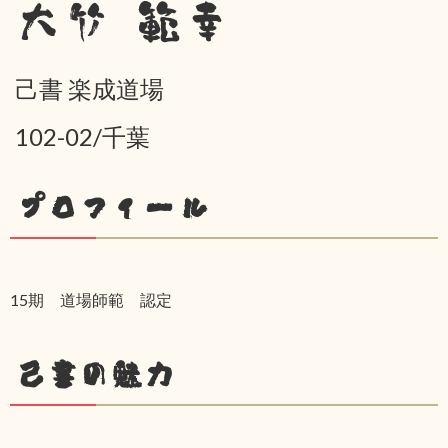
大竹 範幸
己書 楽成道場
102-02/千葉
プロフィール
15期 道場師範 認定
己書の魅力