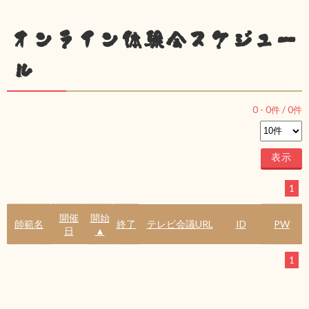
オンライン体験会スケジュー
ル
0
-
0
件 /
0
件
1
開催
開始
師範名
終了
テレビ会議URL
ID
PW
日
▲
1