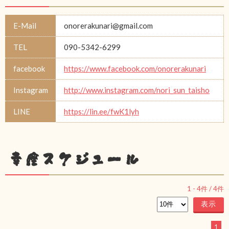
E-Mail
onorerakunari@gmail.com
TEL
090-5342-6299
facebook
https://www.facebook.com/onorerakunari
Instagram
http://www.instagram.com/nori_sun_taisho
LINE
https://lin.ee/fwK1lyh
幸座スケジュール
1
-
4
件 /
4
件
1