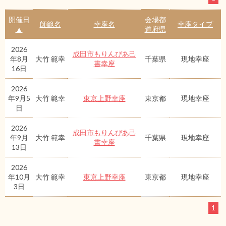
開催日
会場都
師範名
幸座名
幸座タイプ
▲
道府県
2026
成田市もりんぴあ己
年8月
大竹 範幸
千葉県
現地幸座
書幸座
16日
2026
年9月5
大竹 範幸
東京上野幸座
東京都
現地幸座
日
2026
成田市もりんぴあ己
年9月
大竹 範幸
千葉県
現地幸座
書幸座
13日
2026
年10月
大竹 範幸
東京上野幸座
東京都
現地幸座
3日
1