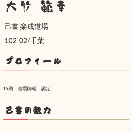
大竹 範幸
己書 楽成道場
102-02/千葉
プロフィール
15期 道場師範 認定
己書の魅力