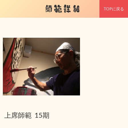
師範詳細
TOPに戻る
上席師範 15期