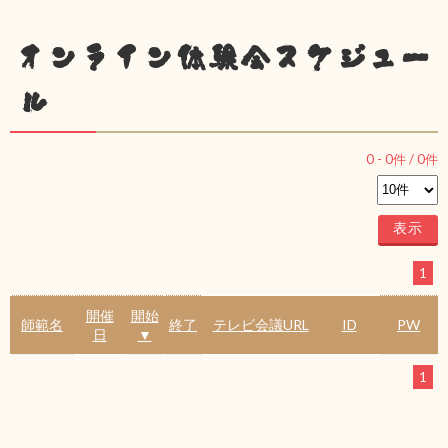
オンライン体験会スケジュー
ル
0
-
0
件 /
0
件
1
開催
開始
師範名
終了
テレビ会議URL
ID
PW
日
▼
1